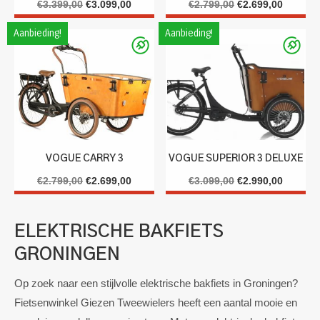
Oorspronkelijke
Huidige
Oorspronkelijke
Huidige
€
3.399,00
€
3.099,00
€
2.799,00
€
2.699,00
prijs
prijs
prijs
prijs
Aanbieding!
Aanbieding!
was:
is:
was:
is:
€3.399,00.
€3.099,00.
€2.799,00.
€2.699,
VOGUE CARRY 3
VOGUE SUPERIOR 3 DELUXE
Oorspronkelijke
Huidige
Oorspronkelijke
Huidige
€
2.799,00
€
2.699,00
€
3.099,00
€
2.990,00
prijs
prijs
prijs
prijs
was:
is:
was:
is:
ELEKTRISCHE BAKFIETS
€2.799,00.
€2.699,00.
€3.099,00.
€2.990,
GRONINGEN
Op zoek naar een stijlvolle elektrische bakfiets in Groningen?
Fietsenwinkel Giezen Tweewielers heeft een aantal mooie en