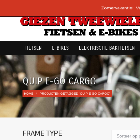
Over ons
Werkplaats
Financiering
Fietsplan
Contact
Zomervakantie! Van
FIETSEN
E-BIKES
ELEKTRISCHE BAKFIETSEN
QUIP E-GO CARGO
Je bent hier:
HOME
PRODUCTEN GETAGGED “QUIP E-GO CARGO”
FRAME TYPE