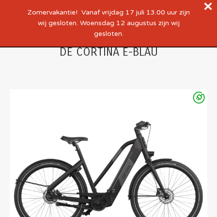
Zomervakantie! Vanaf vrijdag 17 juli 13.00 uur zijn
wij gesloten. Woensdag 12 augustus zijn wij
gesloten.
DE CORTINA E-BLAU
Je bent hier: