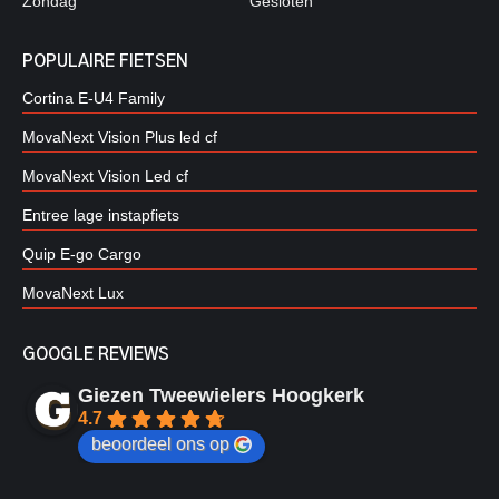
Zondag
Gesloten
POPULAIRE FIETSEN
Cortina E-U4 Family
MovaNext Vision Plus led cf
MovaNext Vision Led cf
Entree lage instapfiets
Quip E-go Cargo
MovaNext Lux
GOOGLE REVIEWS
Giezen Tweewielers Hoogkerk
4.7
beoordeel ons op