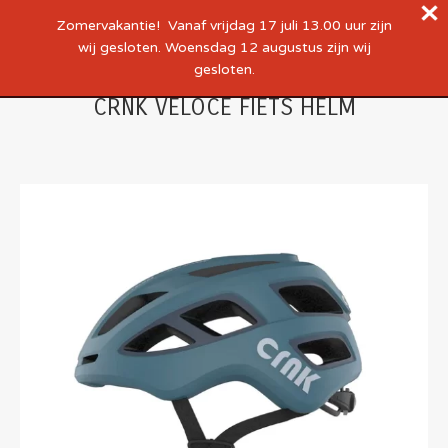
Zomervakantie! Vanaf vrijdag 17 juli 13.00 uur zijn
wij gesloten. Woensdag 12 augustus zijn wij
gesloten.
CRNK VELOCE FIETS HELM
Je bent hier: