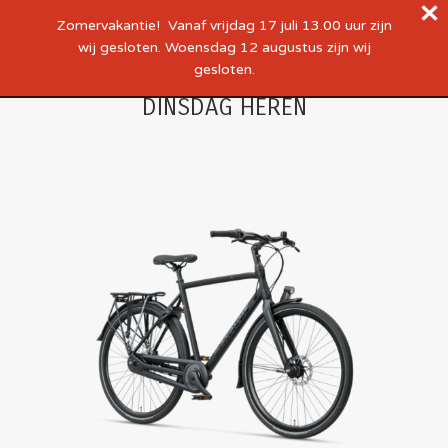
Zomervakantie! Vanaf vrijdag 17 juli 13.00 uur zijn
wij gesloten. Woensdag 12 augustus zijn wij
gesloten.
DINSDAG HEREN
Je bent hier: