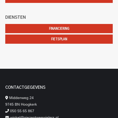
DIENSTEN
FINANCIERING
FIETSPLAN
CONTACTGEGEVENS
Middenweg 24
9745 BN Hoogkerk
050 55 65 867
winkel@giezentweewielers.nl