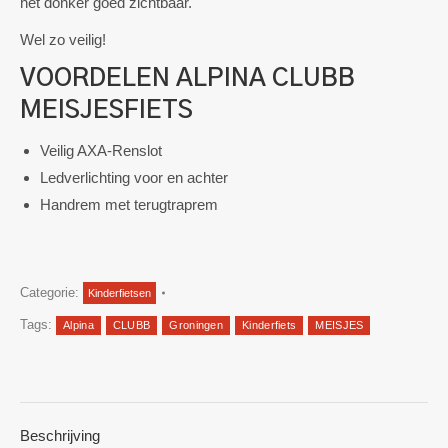
het donker goed zichtbaar.
Wel zo veilig!
VOORDELEN ALPINA CLUBB
MEISJESFIETS
Veilig AXA-Renslot
Ledverlichting voor en achter
Handrem met terugtraprem
Categorie:
Kinderfietsen
Tags:
Alpina
CLUBB
Groningen
Kinderfiets
MEISJES
Beschrijving