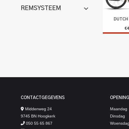
REMSYSTEEM
DUTCH 
€
CONTACTGEGEVENS
OPENING
Middenweg 24
Maandag
9745 BN Hoogkerk
Dinsdag
050 55 65 867
Woensda