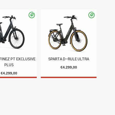
op
prijs:
laag
naar
hoog
FINEZ PT EXCLUSIVE
SPARTA D-RULE ULTRA
PLUS
€
4.299,00
€
4.299,00