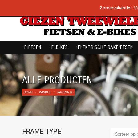
Over ons
Werkplaats
Financiering
Fietsplan
Contact
Zomervakantie! Van
FIETSEN
E-BIKES
ELEKTRISCHE BAKFIETSEN
ALLE PRODUCTEN
Je bent hier:
HOME
WINKEL
PAGINA 10
FRAME TYPE