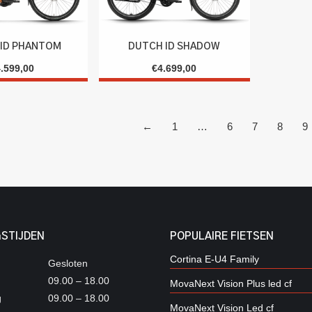
ID PHANTOM
DUTCH ID SHADOW
4.599,00
€
4.699,00
←
1
…
6
7
8
9
STIJDEN
POPULAIRE FIETSEN
Cortina E-U4 Family
Gesloten
09.00 – 18.00
MovaNext Vision Plus led cf
g
09.00 – 18.00
MovaNext Vision Led cf