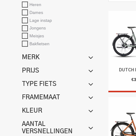
Heren
Dames
Lage instap
Jongens
Meisjes
Bakfietsen
MERK
PRIJS
DUTCH 
€
TYPE FIETS
FRAMEMAAT
KLEUR
AANTAL
VERSNELLINGEN