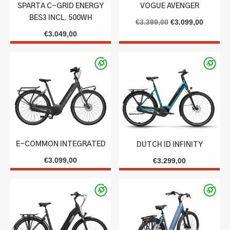
SPARTA C-GRID ENERGY
VOGUE AVENGER
BES3 INCL. 500WH
Oorspronkelijke
Huidige
€
3.399,00
€
3.099,00
€
3.049,00
prijs
prijs
was:
is:
€3.399,00.
€3.099,
E-COMMON INTEGRATED
DUTCH ID INFINITY
€
3.099,00
€
3.299,00